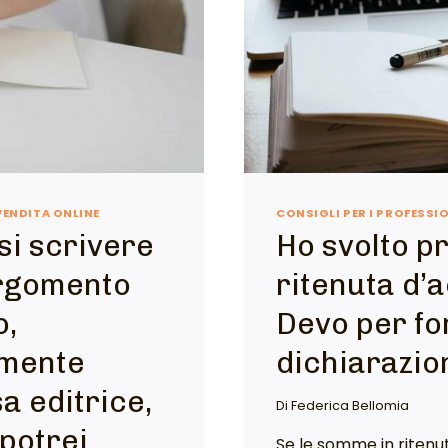
VENDITA ONLINE
CONSIGLI PER I PROFESSI
si scrivere
Ho svolto pr
argomento
ritenuta d’a
o,
Devo per fo
amente
dichiarazio
a editrice,
Di
Federica Bellomia
potrei
Se le somme in ritenu