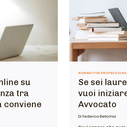
NORMATIVE PROFESSIONA
nline su
Se sei laur
nza tra
vuoi iniziar
 conviene
Avvocato
Di
Federica Bellomia